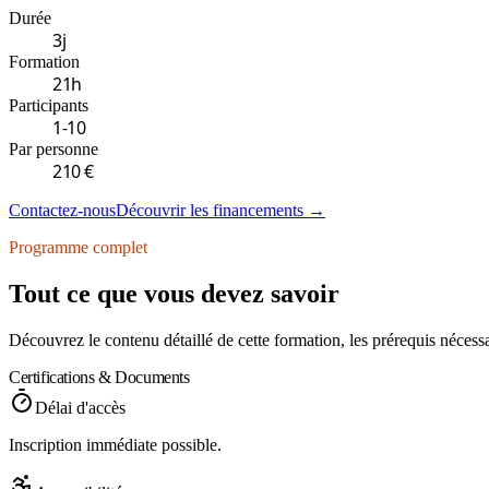
Durée
3
j
Formation
21
h
Participants
1
-
10
Par personne
210 €
Contactez-nous
Découvrir les financements
→
Programme complet
Tout ce que vous devez savoir
Découvrez le contenu détaillé de cette formation, les prérequis nécess
Certifications & Documents
Délai d'accès
Inscription immédiate possible.