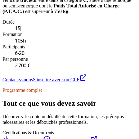
véhicule
tracteur
entre dans la catégorie
C
, attelé d'une remorque
ou semi-remorque dont le
Poids Total Autorisé en Charge
(P.T.A.C.)
est supérieur à
750 kg
.
Durée
15
j
Formation
105
h
Participants
6
-
20
Par personne
2 700 €
Contactez-nous
S'inscrire avec son CPF
Programme complet
Tout ce que vous devez savoir
Découvrez le contenu détaillé de cette formation, les prérequis
nécessaires et les débouchés professionnels.
Certifications & Documents